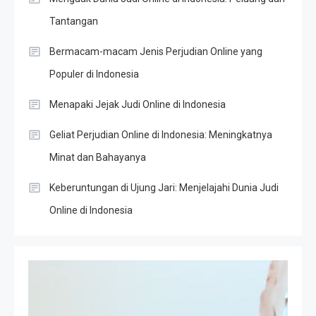
Tantangan
Bermacam-macam Jenis Perjudian Online yang
Populer di Indonesia
Menapaki Jejak Judi Online di Indonesia
Geliat Perjudian Online di Indonesia: Meningkatnya
Minat dan Bahayanya
Keberuntungan di Ujung Jari: Menjelajahi Dunia Judi
Online di Indonesia