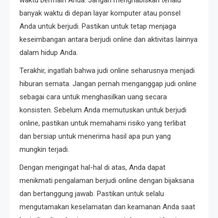
banyak waktu di depan layar komputer atau ponsel
Anda untuk berjudi. Pastikan untuk tetap menjaga
keseimbangan antara berjudi online dan aktivitas lainnya
dalam hidup Anda.
Terakhir, ingatlah bahwa judi online seharusnya menjadi
hiburan semata. Jangan pernah menganggap judi online
sebagai cara untuk menghasilkan uang secara
konsisten. Sebelum Anda memutuskan untuk berjudi
online, pastikan untuk memahami risiko yang terlibat
dan bersiap untuk menerima hasil apa pun yang
mungkin terjadi.
Dengan mengingat hal-hal di atas, Anda dapat
menikmati pengalaman berjudi online dengan bijaksana
dan bertanggung jawab. Pastikan untuk selalu
mengutamakan keselamatan dan keamanan Anda saat