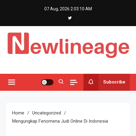
Skip
07 Aug, 2026
2:03:10 AM
to
content
Newlineage
Subscribe
Home
Uncategorized
Mengungkap Fenomena Judi Online Di Indonesia