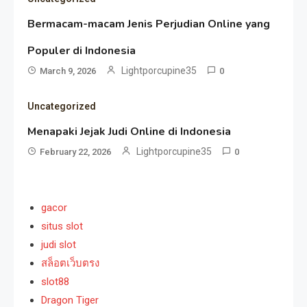
Bermacam-macam Jenis Perjudian Online yang
Populer di Indonesia
Lightporcupine35
March 9, 2026
0
Uncategorized
Menapaki Jejak Judi Online di Indonesia
Lightporcupine35
February 22, 2026
0
gacor
situs slot
judi slot
สล็อตเว็บตรง
slot88
Dragon Tiger