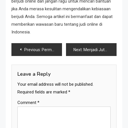
berjudi online dan jangan ragu untuk mencari bantuan
jika Anda merasa kesulitan mengendalikan kebiasaan
berjudi Anda. Semoga artikel ini bermanfaat dan dapat
memberikan wawasan baru tentang judi online di
Indonesia.
Post
Previous:
Permainan Judi Online Paling Populer di Indonesia
Next:
Menjadi Jutawan dengan Judi Online di Indonesia
navigation
Leave a Reply
Your email address will not be published.
Required fields are marked
*
Comment
*